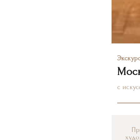
Экскур
Моск
с иску
Пр
худо