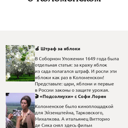
🍎 Штраф за яблоки
В Соборном Уложении 1649 года была
отдельная статья: за кражу яблок
из сада полагался штраф. И росли эти
яблоки как раз в Коломенском!
Представьте: цари, яблони и первые
в России законы о защите урожая.
🎬 «Подсолнухи» с Софи Лорен
Коломенское было киноплощадкой
для Эйзенштейна, Тарковского,
Михалкова. А итальянец Витторио
де Сика снял здесь фильм