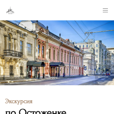
Экскурсия
по Остоженке