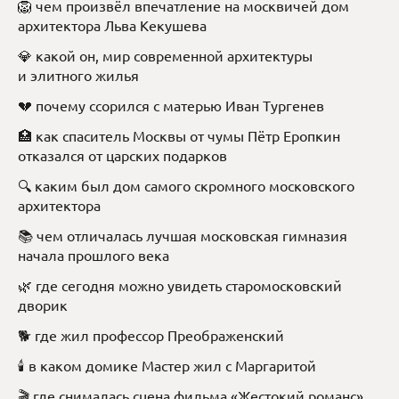
🦁 чем произвёл впечатление на москвичей дом
архитектора Льва Кекушева
💎 какой он, мир современной архитектуры
и элитного жилья
💔 почему ссорился с матерью Иван Тургенев
🏥 как спаситель Москвы от чумы Пётр Еропкин
отказался от царских подарков
🔍 каким был дом самого скромного московского
архитектора
📚 чем отличалась лучшая московская гимназия
начала прошлого века
🌿 где сегодня можно увидеть старомосковский
дворик
🐕 где жил профессор Преображенский
🕯️ в каком домике Мастер жил с Маргаритой
🎬 где снималась сцена фильма «Жестокий романс»