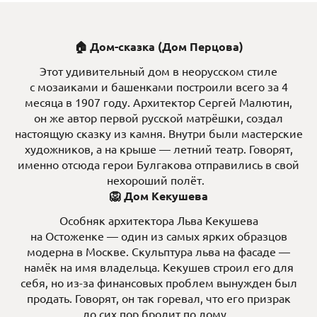
🏠 Дом-сказка (Дом Перцова)
Этот удивительный дом в неорусском стиле
с мозаиками и башенками построили всего за 4
месяца в 1907 году. Архитектор Сергей Малютин,
он же автор первой русской матрёшки, создал
настоящую сказку из камня. Внутри были мастерские
художников, а на крыше — летний театр. Говорят,
именно отсюда герои Булгакова отправились в свой
нехороший полёт.
🦁 Дом Кекушева
Особняк архитектора Льва Кекушева
на Остоженке — один из самых ярких образцов
модерна в Москве. Скульптура льва на фасаде —
намёк на имя владельца. Кекушев строил его для
себя, но из-за финансовых проблем вынужден был
продать. Говорят, он так горевал, что его призрак
до сих пор бродит по дому.