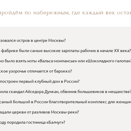
ройдём по набережным, где каждый век остав
азовался остров в центре Москвы?
й фабрике были самые высокие зарплаты рабочих в начале XX века?
но было взять ноты «Вальса-монпансье» или «Шоколадного галопа»
сское узорочье отличается от барокко?
 построен первый клубный дом в России?
роила скандал Айседора Дункан, обвинив большевиков в мещанстве
л самый большой в России благотворительный комплекс для женщи
ищали церкви от разливов Москвы-реки?
оду породила гостиница «Балчуг»?