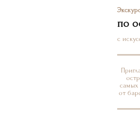
Экскур
по о
с иску
Пригл
остр
самых 
от бар