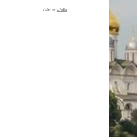
Сайт от
wfolio