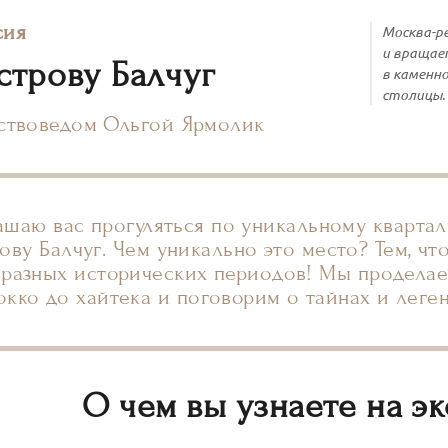
сия
Москва-ре
и вращает
строву Балчуг
в каменно
столицы.
сствоведом Ольгой Ярмолик
ашаю вас прогуляться по уникальному кварта
ову Балчуг. Чем уникально это место? Тем, чт
разных исторических периодов! Мы проделаем
окко до хайтека и поговорим о тайнах и леген
О чем вы узнаете на э