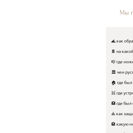
Мы п
🌊 как обр
🍫 на како
🎼 где мож
🏛️ чем ру
🏠 где был
👯 где уст
🏥 где бы
⛪ как защ
🏨 какую м