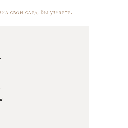
ил свой след. Вы узнаете:
?
?
н?