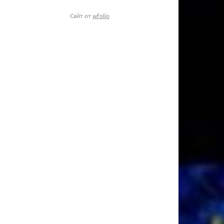
Сайт от
wfolio