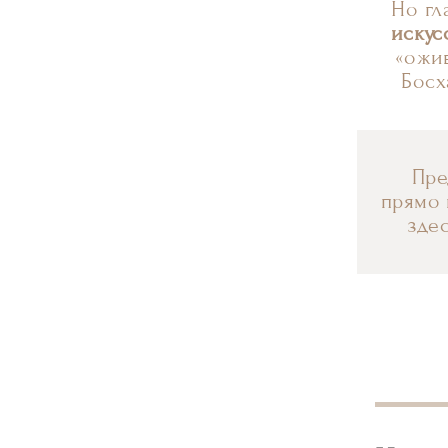
Но гл
искус
«ожи
Босх
Пред
прямо 
зде