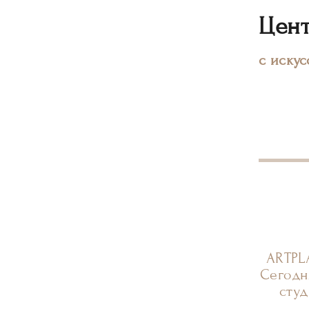
Цент
с иску
ARTPL
Сегодн
студ